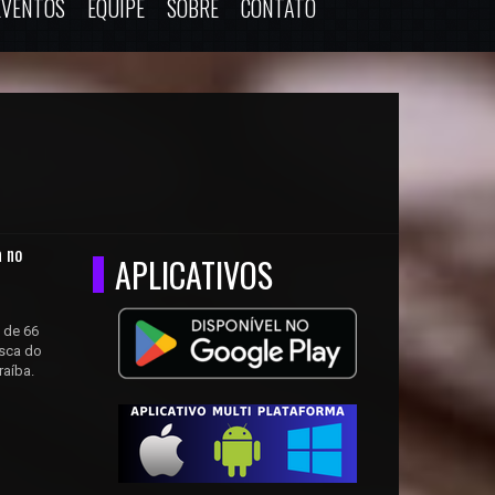
EVENTOS
EQUIPE
SOBRE
CONTATO
a no
APLICATIVOS
 de 66
usca do
raíba.