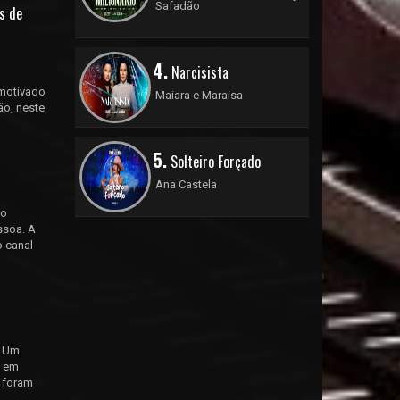
Safadão
s de
4.
Narcisista
 motivado
Maiara e Maraisa
ão, neste
5.
Solteiro Forçado
Ana Castela
to
ssoa. A
o canal
o Um
s em
s foram