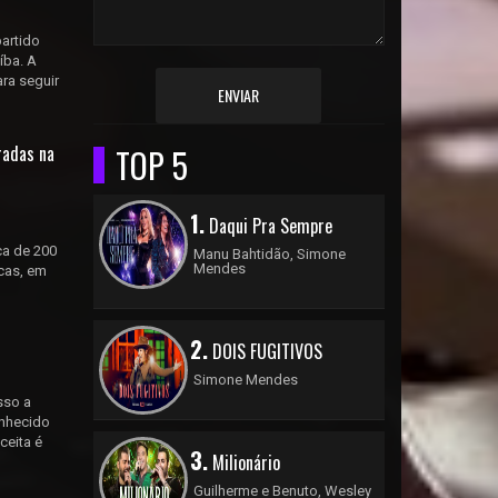
artido
íba. A
ra seguir
ENVIAR
radas na
TOP 5
1.
Daqui Pra Sempre
ca de 200
Manu Bahtidão, Simone
Mendes
icas, em
2.
DOIS FUGITIVOS
Simone Mendes
sso a
onhecido
ceita é
3.
Milionário
Guilherme e Benuto, Wesley