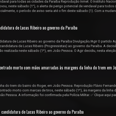
endaval para todas as cidades da Paraíba Reprodução Inmet. O Instituto Nacio
ovou, neste sábado (1°), o alerta de perigo potencial de vendaval para todos 
icialmente, o período de aviso seria até o fim deste sábado (1). Com a mudan
ndidatura de Lucas Ribeiro ao governo da Paraíba
didatura de Lucas Ribeiro ao governo da Paraíba Divulgação/Agir O partido Ag
 candidatura de Lucas Ribeiro (Progressistas) ao governo da Paraíba. A decisã
 realizada neste sábado (1º), em João Pessoa. O Agir decidiu, nesta eleiçã
contrado morto com mãos amarradas às margens da linha do trem em J
ha do trem do bairro do Roger, em João Pessoa. Reprodução Flávio Fernand
ontrado morto com marcas de tiros, neste sábado (1º), às margens da linha d
ão Pessoa. A informação foi confirmada pela Polícia Militar. ✅ Clique aqui pa
à candidatura de Lucas Ribeiro ao governo da Paraíba