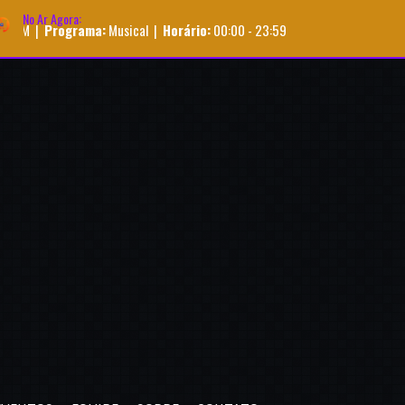
No Ar Agora:
ama:
Musical |
Horário:
00:00 - 23:59