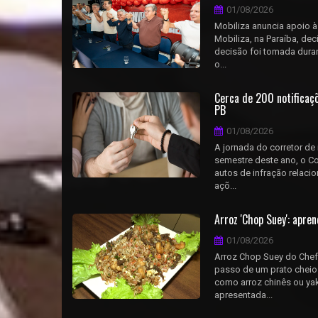
01/08/2026
Mobiliza anuncia apoio à
Mobiliza, na Paraíba, dec
decisão foi tomada duran
o...
Cerca de 200 notificaçõ
PB
01/08/2026
A jornada do corretor de
semestre deste ano, o Co
autos de infração relacio
açõ...
Arroz 'Chop Suey': apre
01/08/2026
Arroz Chop Suey do Chef
passo de um prato cheio
como arroz chinês ou yak
apresentada...