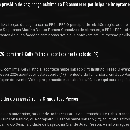
em presídio de segurança máxima na PB aconteceu por briga de integrante
iliza forças de segurança no PB1 e PB2 O princípio de rebelião registrado no
de Segurança Máxima Doutor Romeu Gonçalves de Abrantes, o PB1 e PB2, foi
grantes de duas facções criminosas rivais que convivem em um mesmo pavilh
6, com irmã Kelly Patrícia, acontece neste sábado (1º)
, com irmã Kelly Patrícia, acontece neste sábado (1º) Instituto Hesed O even
Pessoa 2026 acontece neste sábado (1º), no Busto de Tamandaré, em João Pe
articipar do evento. Veja a programação mais abaixo. ✅ Clique aqui para seguir 
o dia do aniversário, na Grande João Pessoa
o dia do aniversário, na Grande João Pessoa Flávio Fernandes/TV Cabo Branc
Jairdson Benicio, que completou 18 anos neste sábado (1º), foi morto a tiro
o bairro do Sesi, na cidade de Bayeux, na Grande João Pessoa. As informaçõe