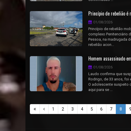
Princípio de rebelião é
01/08/2026
Princípio de rebelião mob
complexo Penitenciário 
Pessoa, na madrugada de
rebelião acon...
Homem assassinado em h
01/08/2026
Laudo confirma que sus
Rodrigo, de 33 anos, foi
O adolescente suspeito d
aqui para se ...
1
2
3
4
5
6
7
8