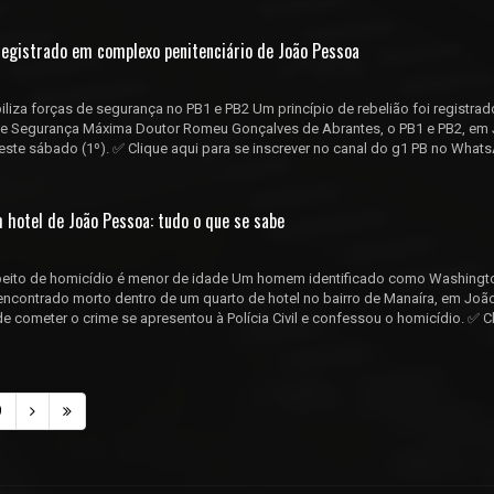
 registrado em complexo penitenciário de João Pessoa
iliza forças de segurança no PB1 e PB2 Um princípio de rebelião foi registrad
de Segurança Máxima Doutor Romeu Gonçalves de Abrantes, o PB1 e PB2, em
ste sábado (1º). ✅ Clique aqui para se inscrever no canal do g1 PB no What
otel de João Pessoa: tudo o que se sabe
peito de homicídio é menor de idade Um homem identificado como Washingt
 encontrado morto dentro de um quarto de hotel no bairro de Manaíra, em Joã
e cometer o crime se apresentou à Polícia Civil e confessou o homicídio. ✅ C
9