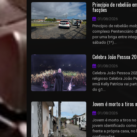
Princípio de rebelião 
facções
01/08/2026
Princípio de rebelião mob
complexo Penitenciário 
por uma briga entre inte
sábado (1º)...
Celebra João Pessoa 202
01/08/2026
Celebra João Pessoa 2026
religioso Celebra João 
irmã Kelly Patrícia vai p
do g1...
Jovem é morto a tiros n
01/08/2026
Jovem é morto a tiros n
jovem identificado como 
frente a própria casa, n
confirmadas ...