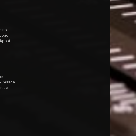
o no
 João
sApp A
on
o Pessoa.
lique