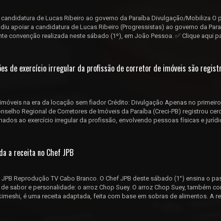
 candidatura de Lucas Ribeiro ao governo da Paraíba Divulgação/Mobiliza O p
idiu apoiar a candidatura de Lucas Ribeiro (Progressistas) ao governo da Para
te convenção realizada neste sábado (1º), em João Pessoa. ✅ Clique aqui pa
es de exercício irregular da profissão de corretor de imóveis são regist
 imóveis na era da locação sem fiador Crédito: Divulgação Apenas no primeiro
nselho Regional de Corretores de Imóveis da Paraíba (Creci-PB) registrou cer
nados ao exercício irregular da profissão, envolvendo pessoas físicas e juríd
nda a receita no Chef JPB
 JPB Reprodução TV Cabo Branco. O Chef JPB deste sábado (1°) ensina o pa
 de sabor e personalidade: o arroz Chop Suey. O arroz Chop Suey, também c
imeshi, é uma receita adaptada, feita com base em sobras de alimentos. A re