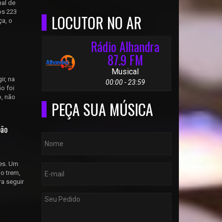
nal de
os 223
LOCUTOR NO AR
ça, o
Rádio Alhandra
87.9 FM
Musical
ir, na
00:00 - 23:59
o foi
o, não
PEÇA SUA MÚSICA
oão
es. Um
o trem,
ra seguir