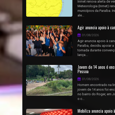
Inmet renova alerta de v
Meteorologia (Inmet) ren
municípios da Paraíba. In
ale...
Agir anuncia apoio à ca
01/08/2026
Agir anuncia apoio à can
Paraíba, decidiu apoiar a
tomada durante convenção
lança...
Jovem de 14 anos é en
Pessoa
01/08/2026
Homem encontrado na lin
jovem de 14 anos foi enc
no bairro do Roger, em Jo
o c...
Mobiliza anuncia apoio 