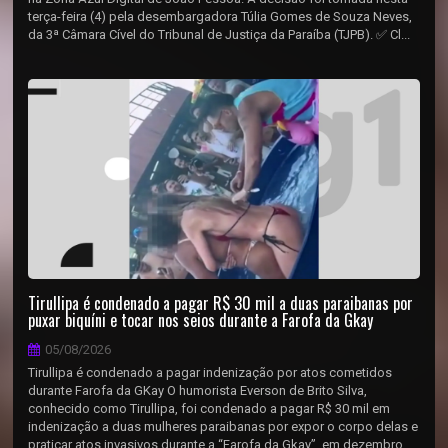
terça-feira (4) pela desembargadora Túlia Gomes de Souza Neves,
da 3ª Câmara Cível do Tribunal de Justiça da Paraíba (TJPB). ✅ Cl...
Tirullipa é condenado a pagar R$ 30 mil a duas paraibanas por
puxar biquíni e tocar nos seios durante a Farofa da Gkay
05/08/2026
Tirullipa é condenado a pagar indenização por atos cometidos
durante Farofa da GKay O humorista Everson de Brito Silva,
conhecido como Tirullipa, foi condenado a pagar R$ 30 mil em
indenização a duas mulheres paraibanas por expor o corpo delas e
praticar atos invasivos durante a “Farofa da Gkay”, em dezembro