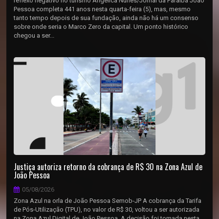
reflexo negativo no turismo Angélica Nunes/Jornal da Paraíba João
Pessoa completa 441 anos nesta quarta-feira (5), mas, mesmo
tanto tempo depois de sua fundação, ainda não há um consenso
sobre onde seria o Marco Zero da capital. Um ponto histórico
chegou a ser...
Justiça autoriza retorno da cobrança de R$ 30 na Zona Azul de
João Pessoa
05/08/2026
Zona Azul na orla de João Pessoa Semob-JP A cobrança da Tarifa
de Pós-Utilização (TPU), no valor de R$ 30, voltou a ser autorizada
na Zona Azul Digital de João Pessoa. A decisão foi tomada nesta